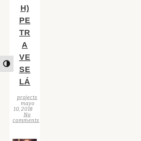
H)
PE
TR
A
VE
Toggle High Contrast
SE
LÁ
projects
mayo
10, 2018
No
comments