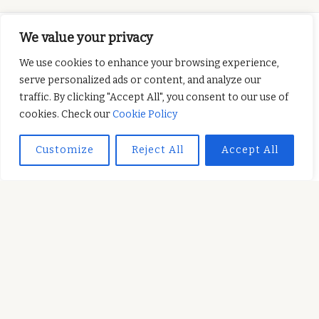
We value your privacy
We use cookies to enhance your browsing experience,
serve personalized ads or content, and analyze our
El presente proyecto
traffic. By clicking "Accept All", you consent to our use of
ha sido financiado con el apoyo de la Comisión
cookies. Check our
Cookie Policy
Europea. Esta publicación es responsabilidad
exclusiva de su autor. La Comisión no es
Customize
Reject All
Accept All
responsable del uso que pueda hacerse de la
información aquí difundida.
SUBSCRIBE TO OUR NEWSLETTER