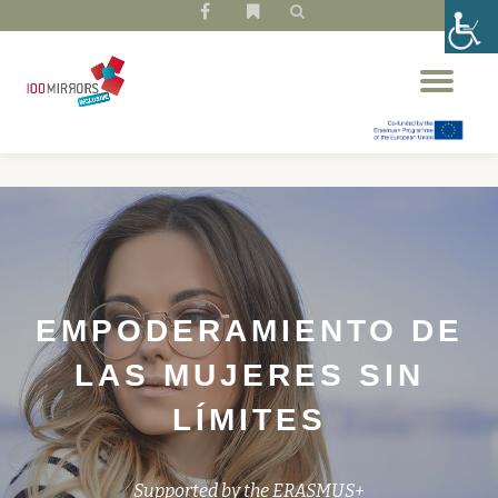
fa-
fa-
facebook
bookmark
Saltar
Cam
contenido
nav
EMPODERAMIENTO DE
LAS MUJERES SIN
LÍMITES
Supported by the ERASMUS+