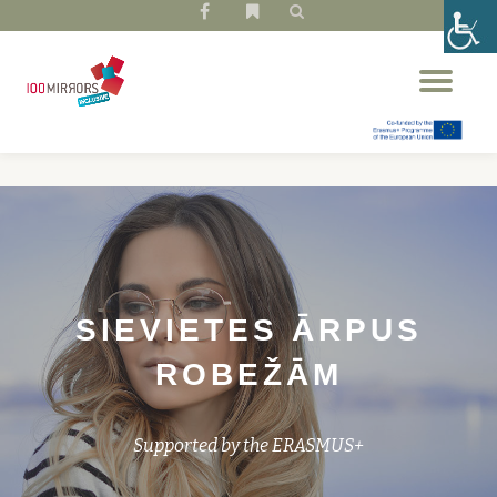
fa-
fa-
facebook
bookmark
Skip
Tog
to
nav
content
SIEVIETES ĀRPUS
ROBEŽĀM
Supported by the ERASMUS+