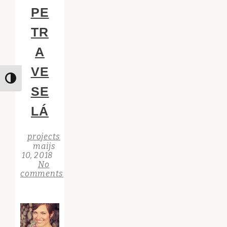
PE
TR
A
VE
Toggle High Contrast
SE
LÁ
projects
maijs
10, 2018
No
comments