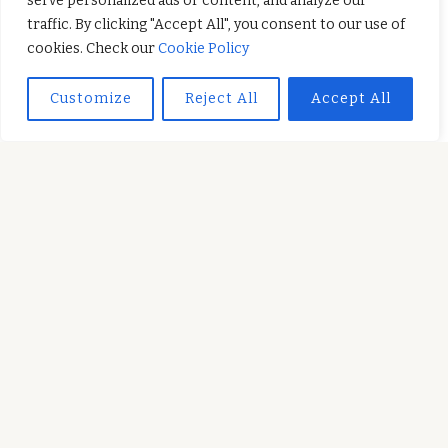
serve personalized ads or content, and analyze our
atbalstu. Šī publikācija atspoguļo vienīgi autora
traffic. By clicking "Accept All", you consent to our use of
uzskatus, un Komisijai nevar uzlikt atbildību par
cookies. Check our
Cookie Policy
tajā ietvertās informācijas jebkuru iespējamo
Customize
Reject All
Accept All
izlietojumu.
SUBSCRIBE TO OUR NEWSLETTER
Secondary
fa-