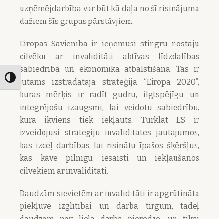
uzņēmējdarbība var būt kā daļa no šī risinājuma
dažiem šīs grupas pārstāvjiem.
Eiropas Savienība ir ieņēmusi stingru nostāju
cilvēku ar invaliditāti aktīvas līdzdalības
sabiedrībā un ekonomikā atbalstīšanā. Tas ir
Toggle High Contrast
jūtams izstrādātajā stratēģijā “Eiropa 2020”,
kuras mērķis ir radīt gudru, ilgtspējīgu un
integrējošu izaugsmi, lai veidotu sabiedrību,
kurā ikviens tiek iekļauts. Turklāt ES ir
izveidojusi stratēģiju invaliditātes jautājumos,
kas izceļ darbības, lai risinātu īpašos šķēršļus,
kas kavē pilnīgu iesaisti un iekļaušanos
cilvēkiem ar invaliditāti.
Daudzām sievietēm ar invaliditāti ir apgrūtināta
piekļuve izglītībai un darba tirgum, tādēļ
daudzām nav liela darba pieredze, un tikai