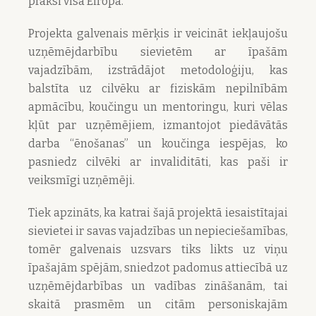
praksi visā Eiropā.
Projekta galvenais mērķis ir veicināt iekļaujošu
uzņēmējdarbību sievietēm ar īpašām
vajadzībām, izstrādājot metodoloģiju, kas
balstīta uz cilvēku ar fiziskām nepilnībām
apmācību, koučingu un mentoringu, kuri vēlas
kļūt par uzņēmējiem, izmantojot piedāvātās
darba “ēnošanas” un koučinga iespējas, ko
pasniedz cilvēki ar invaliditāti, kas paši ir
veiksmīgi uzņēmēji.
Tiek apzināts, ka katrai šajā projektā iesaistītajai
sievietei ir savas vajadzības un nepieciešamības,
tomēr galvenais uzsvars tiks likts uz viņu
īpašajām spējām, sniedzot padomus attiecībā uz
uzņēmējdarbības un vadības zināšanām, tai
skaitā prasmēm un citām personiskajām