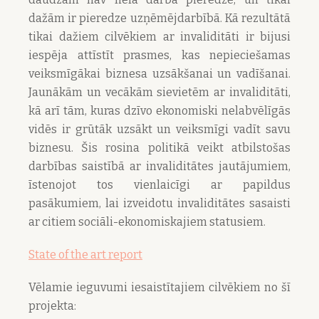
dažām ir pieredze uzņēmējdarbībā. Kā rezultātā
tikai dažiem cilvēkiem ar invaliditāti ir bijusi
iespēja attīstīt prasmes, kas nepieciešamas
veiksmīgākai biznesa uzsākšanai un vadīšanai.
Jaunākām un vecākām sievietēm ar invaliditāti,
kā arī tām, kuras dzīvo ekonomiski nelabvēlīgās
vidēs ir grūtāk uzsākt un veiksmīgi vadīt savu
biznesu. Šis rosina politikā veikt atbilstošas
darbības saistībā ar invaliditātes jautājumiem,
īstenojot tos vienlaicīgi ar papildus
pasākumiem, lai izveidotu invaliditātes sasaisti
ar citiem sociāli-ekonomiskajiem statusiem.
State of the art report
Vēlamie ieguvumi iesaistītajiem cilvēkiem no šī
projekta: