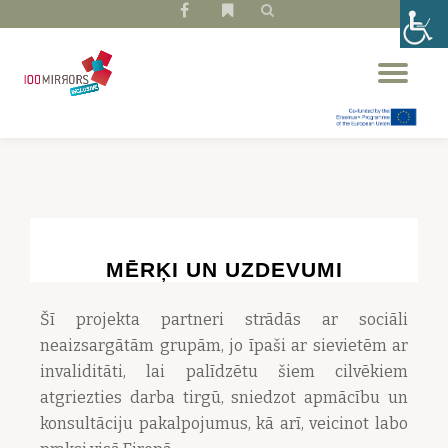
fa-
fa-
facebook
bookmark
Skip
Tog
to
nav
content
MĒRĶI UN UZDEVUMI
Šī projekta partneri strādās ar sociāli
neaizsargātām grupām, jo īpaši ar sievietēm ar
invaliditāti, lai palīdzētu šiem cilvēkiem
atgriezties darba tirgū, sniedzot apmācību un
konsultāciju pakalpojumus, kā arī, veicinot labo