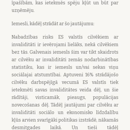
īpašībām, kas ietekmēs spēju kļūt un būt par
uzņēmēju.
Iemesli, kādēļ strādāt ar šo jautājumu:
Nabadzības risks ES valstīs cilvēkiem ar
invaliditāti ir ievērojami lielāks, nekā cilvēkiem
bez tās. Galvenais iemesls šim var tikt skaidrots
ar cilvēku ar invaliditāti zemās nodarbinātības
statistiku, kas ir iemesls un/vai sekas viņu
sociālajai atstumtībai. Aptuveni 16% strādājošo
cilvēku darbspējīgā vecumā ES valstīs tiek
ietekmēti savas invaliditātes veida dēļ, un šie
rādītāji, visticamāk, pieaugs, populācijas
novecošanas dēļ. Tādēļ jautājumi par cilvēku ar
invaliditāti sociālo un ekonomisko līdzdalību
kļūs arvien svarīgāki politikas izstrādē, nākamās
desmitgades laikā. Un tieši tādēļ