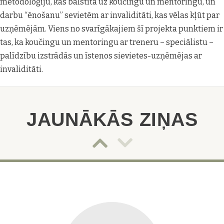
metodoloģiju, kas balstīta uz koučingu un mentoringu, un
darbu “ēnošanu” sevietēm ar invaliditāti, kas vēlas kļūt par
uzņēmējām. Viens no svarīgākajiem šī projekta punktiem ir
tas, ka koučingu un mentoringu ar treneru – speciālistu –
palīdzību izstrādās un īstenos sievietes-uzņēmējas ar
invaliditāti.
JAUNĀKĀS ZIŅAS
Post
Post
slider
slider
navigation
navigat
Down
Up