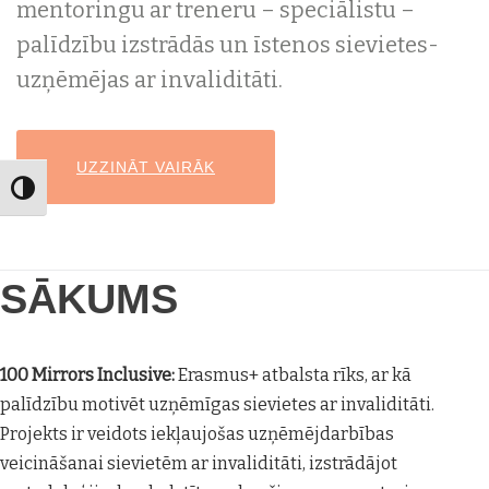
mentoringu ar treneru – speciālistu –
palīdzību izstrādās un īstenos sievietes-
uzņēmējas ar invaliditāti.
HEADER BUTTON LABEL:UZZINĀT VAIRĀK
UZZINĀT VAIRĀK
Toggle High Contrast
SĀKUMS
100 Mirrors Inclusive:
Erasmus+ atbalsta rīks, ar kā
palīdzību motivēt uzņēmīgas sievietes ar invaliditāti.
Projekts ir veidots iekļaujošas uzņēmējdarbības
veicināšanai sievietēm ar invaliditāti, izstrādājot