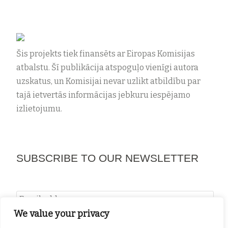
Šis projekts tiek finansēts ar Eiropas Komisijas
atbalstu. Šī publikācija atspoguļo vienīgi autora
uzskatus, un Komisijai nevar uzlikt atbildību par
tajā ietvertās informācijas jebkuru iespējamo
izlietojumu.
NEWSLETTER #2
SUBSCRIBE TO OUR NEWSLETTER
maijs 14, 2019
by
projects
Newsletter #2
We value your privacy