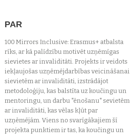
PAR
100 Mirrors Inclusive: Erasmus+ atbalsta
rīks, ar kā palīdzību motivēt uzņēmīgas
sievietes ar invaliditāti. Projekts ir veidots
iekļaujošas uzņēmējdarbības veicināšanai
sievietēm ar invaliditāti, izstrādājot
metodoloģiju, kas balstīta uz koučingu un
mentoringu, un darbu "ēnošanu" sevietēm
ar invaliditāti, kas vēlas kļūt par
uzņēmējām. Viens no svarīgākajiem šī
projekta punktiem ir tas, ka koučingu un