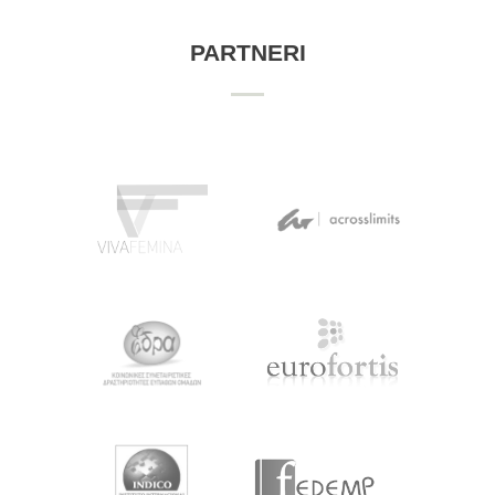
PARTNERI
NEWSLETTER #3
maijs 14, 2019
by
projects
Newsletter #3