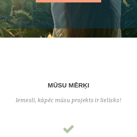
MŪSU MĒRĶI
Iemesli, kāpēc mūsu projekts ir lielisks!