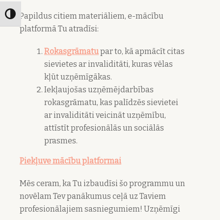
Papildus citiem materiāliem, e-mācību
Toggle High Contrast
platformā Tu atradīsi:
Rokasgrāmatu
par to, kā apmācīt citas
sievietes ar invaliditāti, kuras vēlas
kļūt uzņēmīgākas.
Iekļaujošas uzņēmējdarbības
rokasgrāmatu, kas palīdzēs sievietei
ar invaliditāti veicināt uzņēmību,
attīstīt profesionālās un sociālās
prasmes.
Piekļuve mācību platformai
Mēs ceram, ka Tu izbaudīsi šo programmu un
novēlam Tev panākumus ceļā uz Taviem
profesionālajiem sasniegumiem! Uzņēmīgi