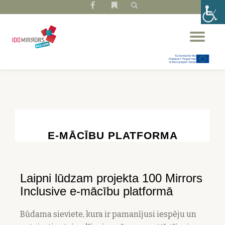
fa-
fa-
facebook
bookmark
Skip
Tog
to
nav
content
E-MĀCĪBU PLATFORMA
Laipni lūdzam projekta 100 Mirrors
Inclusive e-mācību platformā
Būdama sieviete, kura ir pamanījusi iespēju un