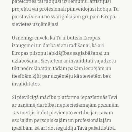
pateicoties tai radījusi uzņēmumu, attīstījusi
projektu vai profesionāli pilnveidojusi hobiju, Tu
pārstāvi vienu no svarīgākajām grupām Eiropā –
sievietes uzņēmējas!
Uzņēmīgi cilvēki kā Tu ir būtiski Eiropas
izaugsmei un darba vietu radīšanai, kā arī
Eiropas pilsoņu labklājības saglabāšanai un
uzlabošanai. Sievietēm ar invaliditāti vajadzētu
tikt nodrošinātām tādām pašām iespējām un
tiesībām kļūt par uzņēmēju kā sievietēm bez
invaliditātes.
Šī pievilcīgā mācību platforma iepazīstinās Tevi
ar uzņēmējdarbībai nepieciešamajām prasmēm.
Tās mērķis ir dot pievienoto vērtību jau Tavām
esošajām personiskajām un profesionālajām
īpašībām, kā arī dot ieguldīju Tavā pašattīstībā.