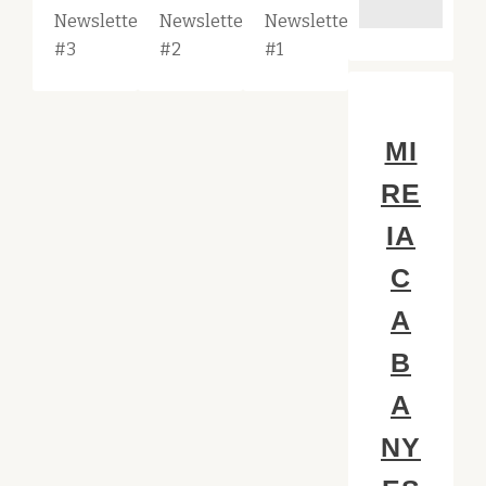
Newsletter
Newsletter
Newsletter
#3
#2
#1
MI
RE
IA
C
A
B
A
NY