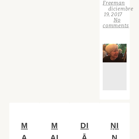
Freeman
diciembre
19, 2017
No
comments
M
M
DI
ŅI
A
AI
Ā
N