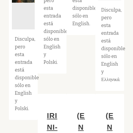
pero
está
esta
disponible
Disculpa,
entrada
sólo en
pero
está
English.
esta
disponible
entrada
Disculpa,
sólo en
está
pero
English
disponible
esta
y
sólo en
entrada
Polski.
English
está
y
disponible
Ελληνικά.
sólo en
English
y
Polski.
IRI
(E
(E
NI-
N
N