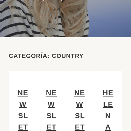
CATEGORÍA:
COUNTRY
NE
NE
NE
HE
W
W
W
LE
SL
SL
SL
N
ET
ET
ET
A