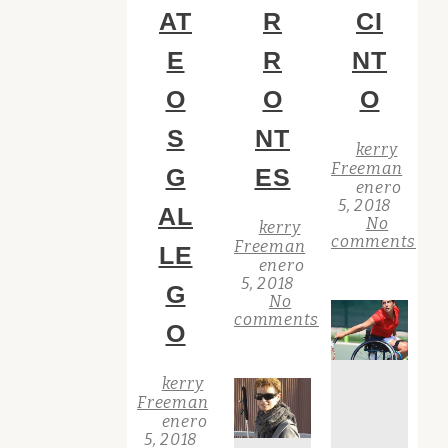
AT
R
CI
E
R
NT
O
O
O
S
NT
kerry
Freeman
G
ES
enero
5, 2018
AL
No
kerry
comments
Freeman
LE
enero
5, 2018
G
No
comments
O
kerry
Freeman
enero
5, 2018