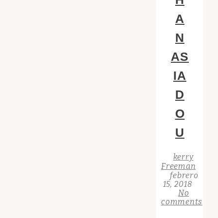
A
N
AS
IA
D
O
U
kerry
Freeman
febrero
15, 2018
No
comments