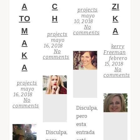
A
C
ZI
projects
mayo
TO
H
K
10, 2018
No
M
A
comments
projects
mayo
A
16, 2018
kerry
No
Freeman
K
comments
febrero
15, 2018
A
No
comments
projects
mayo
16, 2018
No
comments
Disculpa,
pero
esta
Disculpa,
entrada