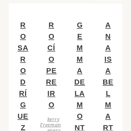
R
R
G
A
O
O
E
N
SA
CÍ
M
A
R
O
M
IS
O
PE
A
A
D
RE
DE
BE
RÍ
IR
LA
L
G
O
M
M
UE
O
A
kerry
Freeman
Z
NT
RT
enero