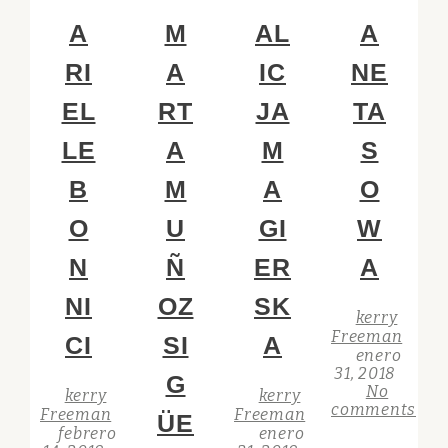
A
M
AL
A
RI
A
IC
NE
EL
RT
JA
TA
LE
A
M
S
B
M
A
O
O
U
GI
W
N
Ñ
ER
A
NI
OZ
SK
kerry
Freeman
CI
SI
A
enero
31, 2018
G
No
kerry
kerry
comments
Freeman
Freeman
ÜE
febrero
enero