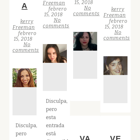
15, 2018
Freeman
A
No
febrero
kerry
comments
15, 2018
Freeman
No
febrero
kerry
comments
15, 2018
Freeman
No
febrero
comments
15, 2018
No
comments
Disculpa,
pero
esta
Disculpa,
entrada
pero
está
VA
VE