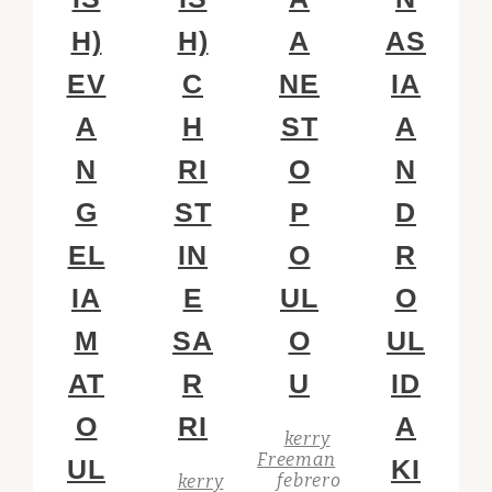
H)
H)
A
AS
EV
C
NE
IA
A
H
ST
A
N
RI
O
N
G
ST
P
D
EL
IN
O
R
IA
E
UL
O
M
SA
O
UL
AT
R
U
ID
O
RI
A
kerry
Freeman
UL
KI
febrero
kerry