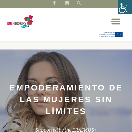
fa-
fa-
facebook
bookmark
Saltar
Cam
contenido
nav
EMPODERAMIENTO DE
LAS MUJERES SIN
LÍMITES
Supported by the ERASMUS+