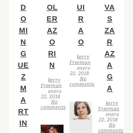
D
OL
UI
VA
O
ER
R
S
MI
AZ
A
ZA
N
O
O
R
G
RI
AZ
kerry
Freeman
UE
N
A
enero
22, 2018
Z
G
No
kerry
comments
Freeman
M
A
enero
22, 2018
A
No
kerry
comments
Freeman
RT
enero
22, 2018
IN
No
comments