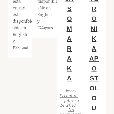
esta
disponible
S
R
entrada
sólo en
está
English
O
O
disponible
y
M
NI
sólo en
Ελληνικά.
English
A
K
y
R
A
Ελληνικά.
A
AP
K
O
A
ST
OL
kerry
Freeman
O
febrero
14, 2018
U
No