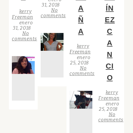
31, 2018
A
ÍN
No
kerry
comments
Freeman
Ñ
EZ
enero
31, 2018
A
C
No
comments
A
kerry
Freeman
N
enero
25, 2018
CI
No
comments
O
kerry
Freeman
enero
25, 2018
No
comments