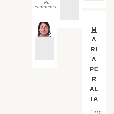
No
comments
M
A
RI
A
PE
R
AL
TA
kerry