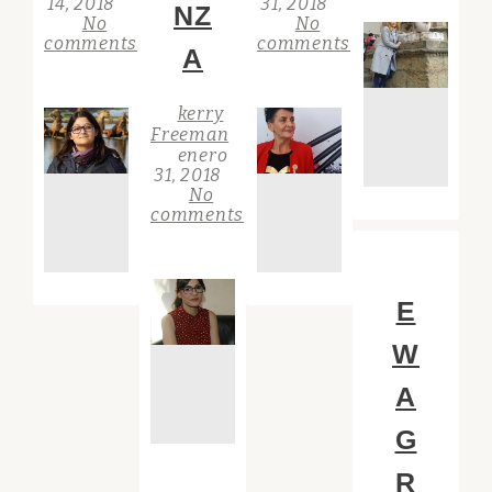
14, 2018
31, 2018
NZ
No
No
comments
comments
A
kerry
Freeman
enero
31, 2018
No
comments
E
W
A
G
R