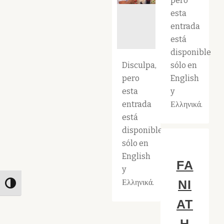
pero
esta
entrada
está
disponible
Disculpa,
sólo en
pero
English
esta
y
entrada
Ελληνικά.
está
disponible
sólo en
English
FA
y
Ελληνικά.
NI
Toggle High Contrast
AT
H