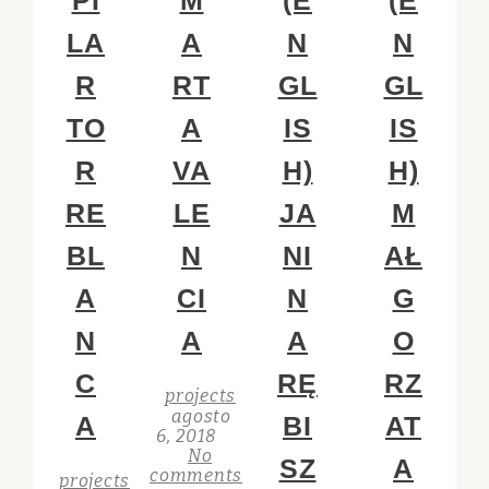
PI
M
(E
(E
LA
A
N
N
R
RT
GL
GL
TO
A
IS
IS
R
VA
H)
H)
RE
LE
JA
M
BL
N
NI
AŁ
A
CI
N
G
N
A
A
O
C
RĘ
RZ
projects
agosto
A
BI
AT
6, 2018
No
SZ
A
comments
projects