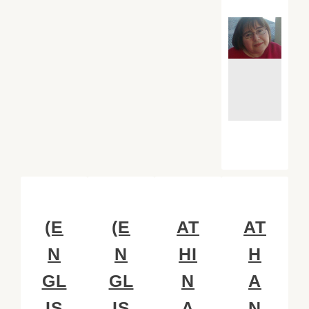
(E
(E
AT
AT
N
N
HI
H
GL
GL
N
A
IS
IS
A
N