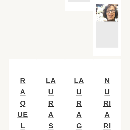
R
LA
LA
N
A
U
U
U
Q
R
R
RI
UE
A
A
A
L
S
G
RI