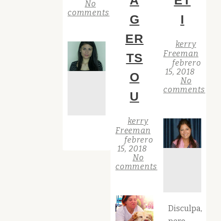
A
ET
No
comments
G
I
ER
kerry
Freeman
TS
febrero
15, 2018
O
No
comments
U
kerry
Freeman
febrero
15, 2018
No
comments
Disculpa,