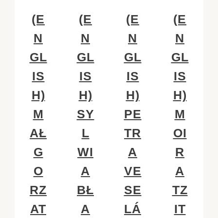
(E
(E
(E
(E
N
N
N
N
GL
GL
GL
GL
IS
IS
IS
IS
H)
H)
H)
H)
M
SY
PE
M
AŁ
L
TR
OI
G
WI
A
R
O
A
VE
A
RZ
BŁ
SE
TZ
AT
A
LÁ
IT