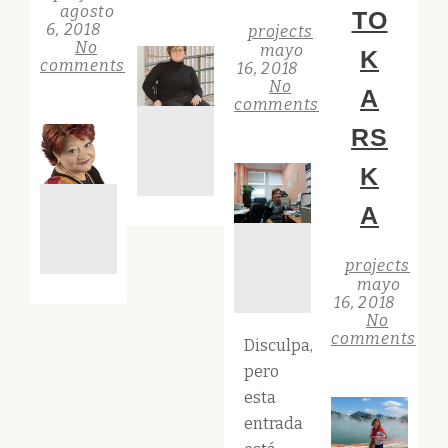
agosto
TO
6, 2018
projects
No
mayo
K
comments
16, 2018
No
A
comments
RS
K
A
projects
mayo
16, 2018
No
comments
Disculpa,
pero
esta
entrada