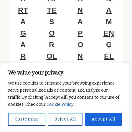
RT
TE
N
A
A
S
A
M
G
O
P
EŅ
A
R
O
Ģ
R
OL
N
EL
CÍ
LA
AS
E
We value your privacy
A
K
kerry
kerry
We use cookies to enhance your browsing experience,
Freeman
Freeman
O
serve personalized ads or content, and analyze our
diciembre
diciembre
kerry
traffic. By clicking "Accept All", you consent to our use of
12, 2017
7, 2017
Freeman
VA
No
No
cookies. Check our
Cookie Policy
diciembre
comments
comments
12, 2017
No
kerry
Customize
Reject All
Accept All
comments
Freeman
diciembre