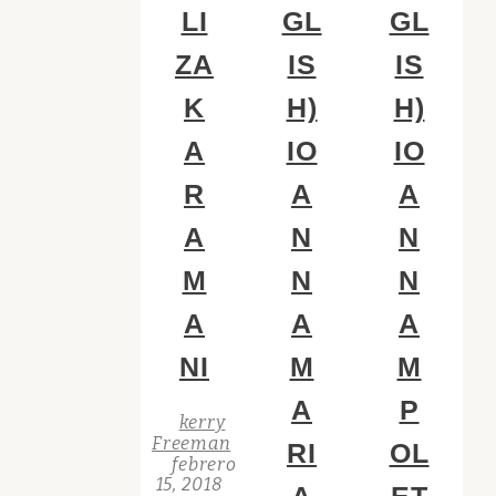
LI
GL
GL
ZA
IS
IS
K
H)
H)
A
IO
IO
R
A
A
A
N
N
M
N
N
A
A
A
NI
M
M
A
P
kerry
Freeman
RI
OL
febrero
15, 2018