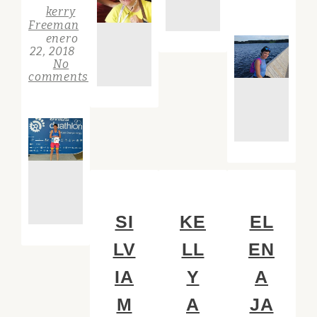
kerry
Freeman
enero
22, 2018
No
comments
SI
KE
EL
LV
LL
EN
IA
Y
A
M
A
JA