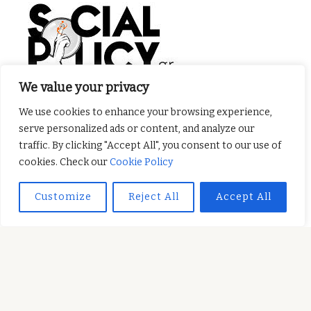
We value your privacy
We use cookies to enhance your browsing experience,
Το σχέδιο αυτό χρηματοδοτήθηκε με την υποστήριξη της
serve personalized ads or content, and analyze our
Ευρωπαϊκής Επιτροπής. Η παρούσα δημοσίευση
traffic. By clicking "Accept All", you consent to our use of
(ανακοίνωση) δεσμεύει μόνο τον συντάκη της και η Επιτροπή
cookies. Check our
Cookie Policy
δεν ευθύνεται για τυχόν χρήση των πληροφοριών που
Customize
Reject All
Accept All
περιέχονται σε αυτήν.
SUBSCRIBE TO OUR NEWSLETTER