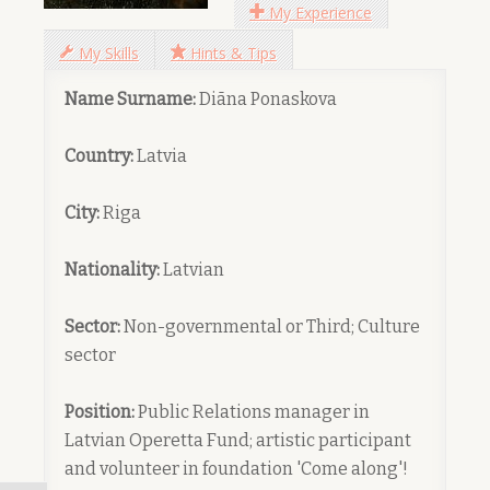
My Experience
My Skills
Hints & Tips
Name Surname:
Diāna Ponaskova
Country:
Latvia
City:
Riga
Nationality:
Latvian
Sector:
Non-governmental or Third; Culture
sector
Position:
Public Relations manager in
Latvian Operetta Fund; artistic participant
and volunteer in foundation 'Come along'!