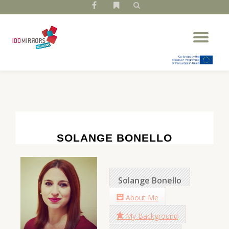
fa-
fa-
facebook
bookmark
Skip
Tog
to
nav
content
SOLANGE BONELLO
Solange Bonello
About Me
My Background