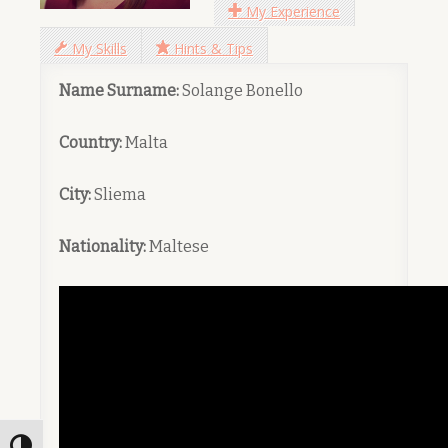
My Experience
My Skills
Hints & Tips
Name Surname:
Solange Bonello
Country:
Malta
City:
Sliema
Nationality:
Maltese