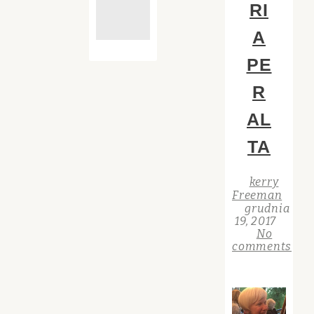
RI
A
PE
R
AL
TA
kerry
Freeman
grudnia
19, 2017
No
comments