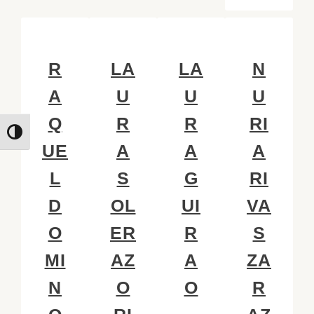
R
LA
LA
N
A
U
U
U
Q
R
R
RI
Toggle High Contrast
UE
A
A
A
L
S
G
RI
D
OL
UI
VA
O
ER
R
S
MI
AZ
A
ZA
N
O
O
R