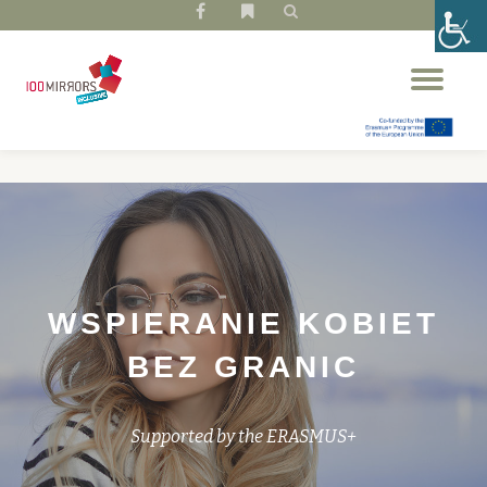
fa-
fa-
facebook
bookmark
Przeskocz
Prz
do
naw
treści
WSPIERANIE KOBIET
BEZ GRANIC
Supported by the ERASMUS+