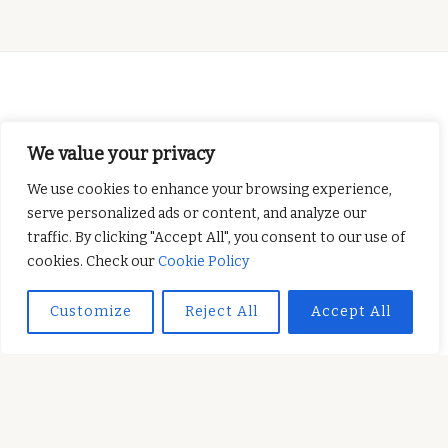
We value your privacy
Ten projekt został
sfinansowany przy wsparciu Komisji Europejskiej.
We use cookies to enhance your browsing experience,
Niniejsza publikacja odzwierciedla jedynie
serve personalized ads or content, and analyze our
stanowisko autora, a Komisja Europejska nie może
traffic. By clicking "Accept All", you consent to our use of
ponosić odpowiedzialności za jakiekolwiek
cookies. Check our
Cookie Policy
wykorzystanie informacji zawartych w tej
Customize
Reject All
Accept All
publikacji.
SUBSCRIBE TO OUR NEWSLETTER