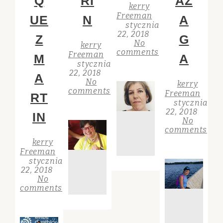
Q
RI
AZ
kerry
Freeman
UE
N
A
stycznia
22, 2018
Z
G
No
kerry
comments
Freeman
M
A
stycznia
22, 2018
A
No
kerry
comments
Freeman
RT
stycznia
22, 2018
IN
No
comments
kerry
Freeman
stycznia
22, 2018
No
comments