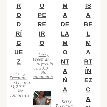
R
O
M
IS
O
PE
A
A
D
RE
DE
BE
RÍ
IR
LA
L
G
O
M
M
UE
O
A
kerry
Freeman
Z
NT
RT
stycznia
31, 2018
A
ÍN
No
kerry
comments
Freeman
Ñ
EZ
stycznia
31, 2018
A
C
No
comments
A
kerry
Freeman