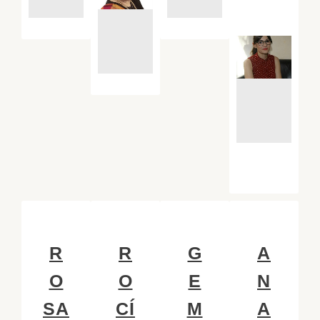
R
R
G
A
O
O
E
N
SA
CÍ
M
A