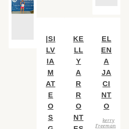
|SI
KE
EL
LV
LL
EN
IA
Y
A
M
A
JA
AT
R
CI
E
R
NT
O
O
O
S
NT
kerry
Freeman
G
ES