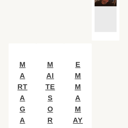
M
M
E
A
AI
M
RT
TE
M
A
S
A
G
O
M
A
R
AY