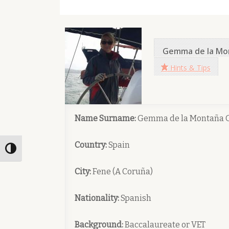
Gemma de la Mo
Hints & Tips
Name Surname:
Gemma de la Montaña G
Country:
Spain
Toggle High Contrast
City:
Fene (A Coruña)
Nationality:
Spanish
Background:
Baccalaureate or VET