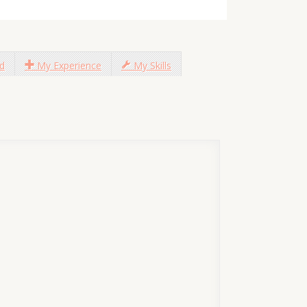
d
My Experience
My Skills