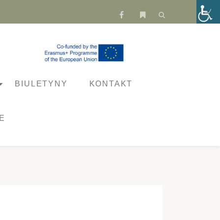
fa-
fa-
facebook
bookmark
BIULETYNY
KONTAKT
E