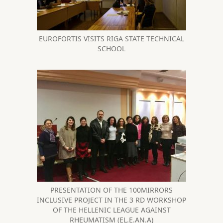
EUROFORTIS VISITS RIGA STATE TECHNICAL
SCHOOL
PRESENTATION OF THE 100MIRRORS
INCLUSIVE PROJECT IN THE 3 RD WORKSHOP
OF THE HELLENIC LEAGUE AGAINST
RHEUMATISM (EL.E.AN.A)