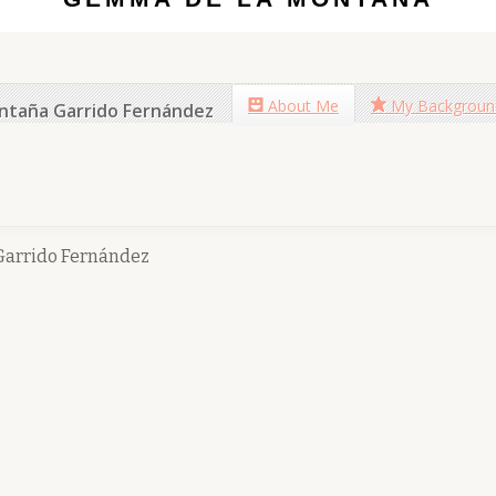
About Me
My Backgroun
ntaña Garrido Fernández
arrido Fernández