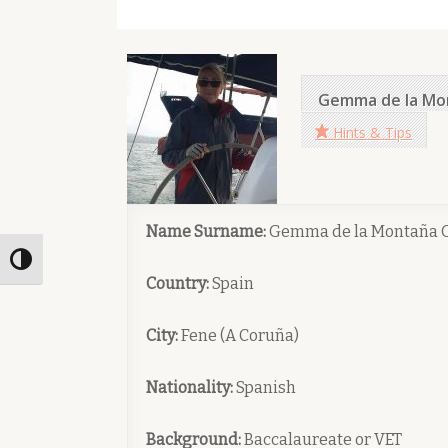
Gemma de la Mo
Hints & Tips
Name Surname:
Gemma de la Montaña G
Toggle High Contrast
Country:
Spain
City:
Fene (A Coruña)
Nationality:
Spanish
Background:
Baccalaureate or VET