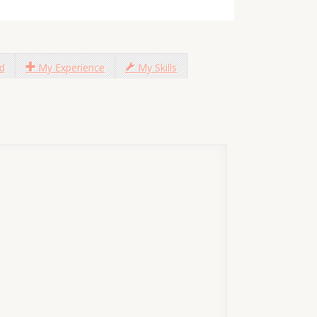
d
My Experience
My Skills