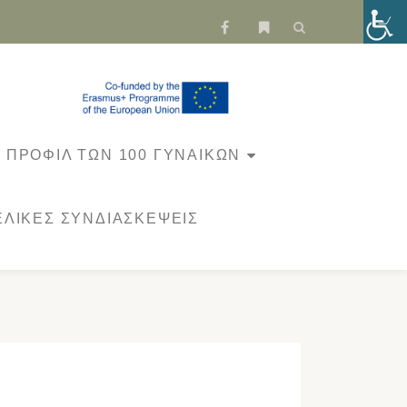
fa-
fa-
facebook
bookmark
ΠΡΟΦΊΛ ΤΩΝ 100 ΓΥΝΑΙΚΏΝ
ΕΛΙΚΈΣ ΣΥΝΔΙΑΣΚΈΨΕΙΣ