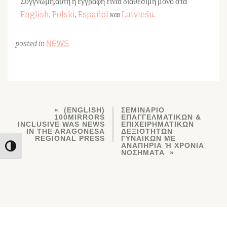
Συγγνώμη,αυτή η εγγραφή είναι διαθέσιμη μόνο στα
English
,
Polski
,
Español
και
Latviešu
.
NEWS
posted in
(ENGLISH)
ΣΕΜΙΝΆΡΙΟ
100MIRRORS
ΕΠΑΓΓΕΛΜΑΤΙΚΏΝ &
INCLUSIVE WAS NEWS
ΕΠΙΧΕΙΡΗΜΑΤΙΚΏΝ
IN THE ARAGONESA
ΔΕΞΙΟΤΉΤΩΝ
REGIONAL PRESS
ΓΥΝΑΙΚΏΝ ΜΕ
ΑΝΑΠΗΡΊΑ Ή ΧΡΌΝΙΑ Ν
Toggle High Contrast
ΟΣΉΜΑΤΑ