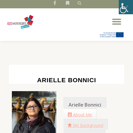
fa-
fa-
facebook
bookmark
Skip
Tog
to
nav
content
ARIELLE BONNICI
Arielle Bonnici
About Me
My Background