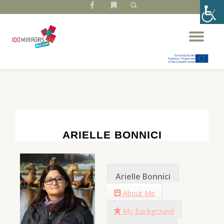
fa-
fa-
facebook
bookmark
Przeskocz
Prz
do
naw
treści
ARIELLE BONNICI
Arielle Bonnici
About Me
My Background