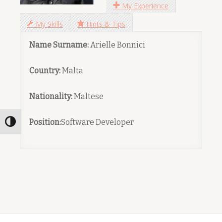
My Experience
My Skills
Hints & Tips
Name Surname:
Arielle Bonnici
Country:
Malta
Nationality:
Maltese
Position:
Software Developer
Toggle High Contrast