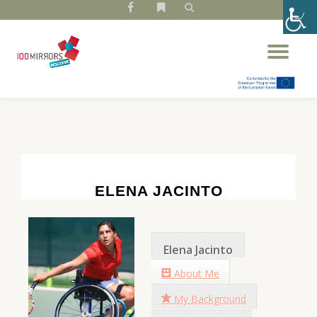
fa-
fa-
facebook
bookmark
Skip
Tog
to
nav
content
ELENA JACINTO
Elena Jacinto
About Me
My Background